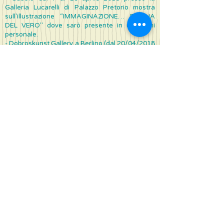
Galleria Lucarelli di Palazzo Pretorio mostra
sull'illustrazione “IMMAGINAZIONE… REGINA
DEL VERO" dove sarò presente in una mini
personale.
- Dobroskunst Gallery a Berlino (dal 20/04/2018
al 23/06/2018)
- 8° rendezvous International des Artistes Naive
a Verneuille/Havre (Normandia) - Espace Saint
Lauren - Rue Notre Dame - dal 7/04/2018 al
1/05/2018
- Dal 29 marzo al 5 maggio 2018 prima edizione
della Biennale Arte Moderna Lake Como - a
cura del Prof. Giammarco Puntelli, Direttore
Artistico della Biennale - Palazzo Gallio -
Gravedona ed Uniti
- Il 24 marzo alle ore 17,00 vi aspetto al barber
shop Max&Jò in Via Mario dè Fiori 114 (Roma) Il
titolo dell’evento sarà: “Anche Van Gogh si
rilassa al barber shop”
- Yassy (Romania) Mostra Naive dal 01/2018 al
02/2018
- XIV Edizione dell'International Salon of Naive
Art SIAN a Bucarest (dal 12/2017 al 01/2018)
- Dal 19/12/2017 a 01/2018 sarò presente alla
14a edizione dell'International Salon of Naïve