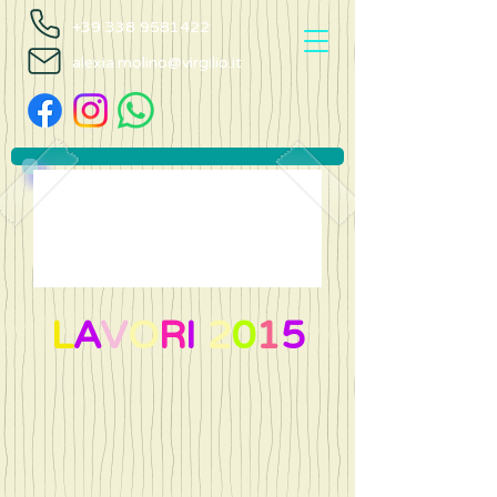
+39 338 9581422
alexia.molino@virgilio.it
L
A
V
O
R
I
2
0
1
5