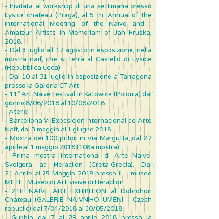
- Invitata al workshop di una settimana presso
Lysice chateau (Praga), al 5 th. Annual of the
International Meeting of the Naïve and
Amateur Artists In Memoriam of Jan Hruska,
2018.
- Dal 3 luglio all 17 agosto in esposizione, nella
mostra naïf, che si terrà al Castello di Lysice
(Repubblica Ceca).
- Dal 10 al 31 luglio in esposizione a Tarragona
presso la Galleria CT Art
- 11° Art Naive Festival in Katowice (Polonia) dal
giorno 8/06/2018 al 10/08/2018
- Atene
- Barcellona VI Exposición Internacional de Arte
Naif, dal 3 maggio al 1 giugno 2018
-
Mostra dei 100 pittori in Via Margutta, dal 27
aprile al 1 maggio 2018 (108a mostra).
- Prima mostra International di Arte Naive.
Svolgerà ad Heraclion (Creta-Grecia). Dal
21.Aprile al 25 Maggio 2018 presso il museo
METH , Museo di Arti visive di Heraclion.
- 2TH NAIVE ART EXHIBITION al Dobrohori
Chateau (GALERIE NAIVNÍHO UMĚNÍ - Czech
republic) dal 7/04/2018 al 30/05/2018
- Gubbio dal 7 al 29 aprile 2018 presso la