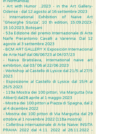
in Normandia)
- Art with Humor ...2023 - in the Art Gallery-
Odense - dal 12 agosto al 16 settembre 2023
- International Exhibition of Naive Art
"Gheorghe Sturza", 10 th edition,
15.09.2023-
15.10.2023
, Botoșani
- 53a Edizione del premio Internazionale di Arte
Naife Pierantonio Cavalli a Varenna. Dal 12
agosto al 3 settembre 2023
- BCM ART GALLERY X Exposición Internacional
de Arte Naif dal 06/06723 al 04/07/23
- Naiva Bratislava, International naive art
exhibition, dal 03/'06 al 22/06 2023
- Workshop al Castello di Lysice dal 21/5 al 27/5
2023.
- Esposizione al Castello di Lysice dal 15/4 al
25/5 2023.
- 119a Mostra dei 100 pittori, Via Margutta (Via
Alibert) dal28 aprile al 1 maggio 2023
- Mostra dei 100 pittori a Piazza di Spagna, dal 2
al 4 dicembre 2022
- Mostra dei 100 pittori di Via Margutta dal 29
ottobre al 1 novembre 2022 (118a mostra)
- Collettiva internazionale di Arte Naive: INSITA
PRAHA 2022 dal
4.11. 2022
al
28.11.2022
-