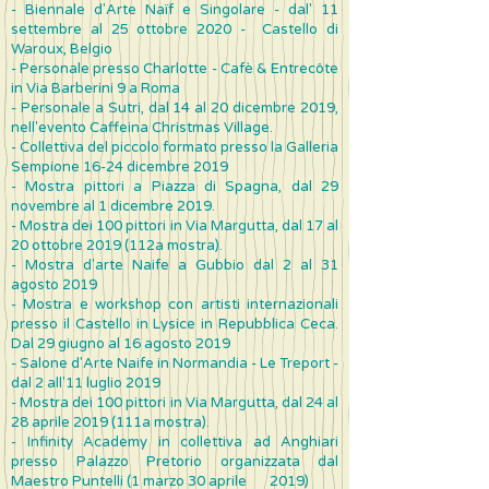
- Biennale d'Arte Naïf e Singolare - dal' 11
settembre al 25 ottobre 2020 - Castello di
Waroux, Belgio
- Personale presso Charlotte - Cafè & Entrecôte
in Via Barberini 9 a Roma
- Personale a Sutri, dal 14 al 20 dicembre 2019,
nell'evento Caffeina Christmas Village.
- Collettiva del piccolo formato presso la Galleria
Sempione 16-24 dicembre 2019
- Mostra pittori a Piazza di Spagna, dal 29
novembre al 1 dicembre 2019.
- Mostra dei 100 pittori in Via Margutta, dal 17 al
20 ottobre 2019 (112a mostra).
- Mostra d'arte Naife a Gubbio dal 2 al 31
agosto 2019
- Mostra e workshop con artisti internazionali
presso il Castello in Lysice in Repubblica Ceca.
Dal 29 giugno al 16 agosto 2019
- Salone d'Arte Naife in Normandia - Le Treport -
dal 2 all'11 luglio 2019
- Mostra dei 100 pittori in Via Margutta, dal 24 al
28 aprile 2019 (111a mostra).
- Infinity Academy in collettiva ad Anghiari
presso Palazzo Pretorio organizzata dal
Maestro Puntelli (1 marzo 30 aprile
2019)