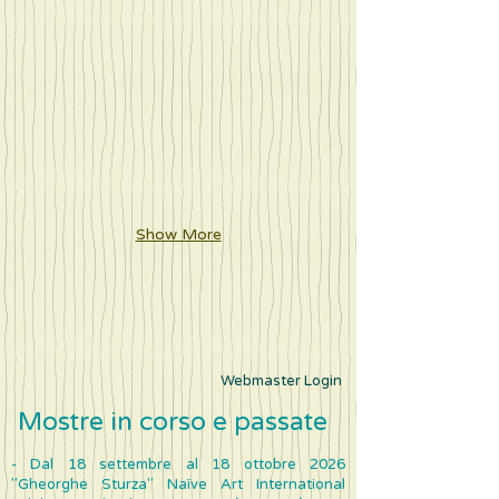
Show More
Webmaster Login
Mostre in corso e passate ​
- Dal 18 settembre al 18 ottobre 2026
"Gheorghe Sturza" Naïve Art International