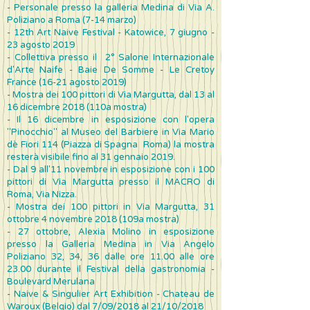
- Personale presso la galleria Medina di Via A.
Poliziano a Roma (7-14 marzo)
-
12th Art Naive Festival - Katowice, 7 giugno -
23 agosto 2019
- Collettiva presso il 2° Salone Internazionale
d'Arte Naife - Baie De Somme - Le Cretoy
France (16-21 agosto 2019)
- Mostra dei 100 pittori di Via Margutta, dal 13 al
16 dicembre 2018 (110a mostra)
- Il 16 dicembre in esposizione con l'opera
"Pinocchio" al Museo del Barbiere in Via Mario
dè Fiori 114 (Piazza di Spagna Roma) la mostra
resterà visibile fino al 31 gennaio 2019.
- Dal 9 all'11 novembre in esposizione con i 100
pittori di Via Margutta presso il MACRO di
Roma, Via Nizza.
-
Mostra dei 100 pittori in Via Margutta, 31
ottobre 4 novembre 2018 (109a mostra)
- 27 ottobre, Alexia Molino in esposizione
presso la Galleria Medina in Via Angelo
Poliziano 32, 34, 36 dalle ore 11.00 alle ore
23.00 durante il Festival della gastronomia -
Boulevard Merulana
- Naive & Singulier Art Exhibition - Chateau de
Waroux (Belgio) dal 7/09/2018 al 21/10/2018