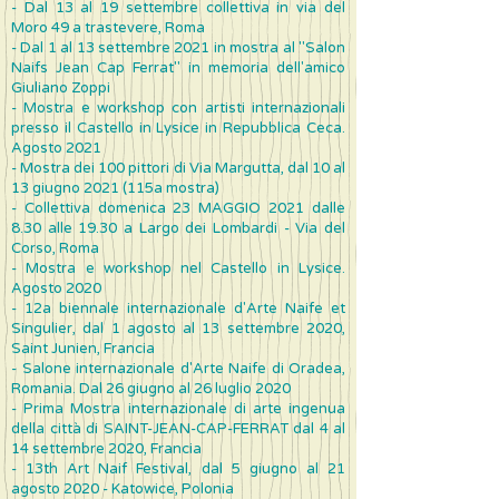
- Dal 13 al 19 settembre collettiva in via del
Moro 49 a trastevere, Roma
- Dal 1 al 13 settembre 2021 in mostra al "Salon
Naifs Jean Cap Ferrat" in memoria dell'amico
Giuliano Zoppi
- Mostra e workshop con artisti internazionali
presso il Castello in Lysice in Repubblica Ceca.
Agosto 2021
- Mostra dei 100 pittori di Via Margutta, dal 10 al
13 giugno 2021 (115a mostra)
- Collettiva domenica 23 MAGGIO 2021 dalle
8.30 alle 19.30 a Largo dei Lombardi - Via del
Corso, Roma
- Mostra e workshop nel Castello in Lysice.
Agosto 2020
- 12a biennale internazionale d'Arte Naife et
Singulier, dal 1 agosto al 13 settembre 2020,
Saint Junien, Francia
- Salone internazionale d'Arte Naife di Oradea,
Romania. Dal 26 giugno al 26 luglio 2020
- Prima Mostra internazionale di arte ingenua
della città di SAINT-JEAN-CAP-FERRAT dal 4 al
14 settembre 2020, Francia
- 13th Art Naif Festival, dal 5 giugno al 21
agosto 2020 - Katowice, Polonia