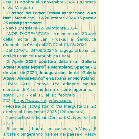
- Dal 31 ottobre al 3 novembre
2024 100
pittori
di Via Margutta
- Curatrice del Primer Festival Internacional d'Art
Naïf - Montblanc - 12/20 ottobre 2024 15 paesi e
25 artisti partecipanti
- Naiva Bratislava - 2- 20 ottobre 2024
- "WORLD OF FANTASY" in memoria dei 20 anni
della morte di Jan Hruška, a Šerkovice
(Repubblica Ceca) dal 27/07 al 10/08/2024
- Dal 13/07 al 04/08/2024 Sinagoga di Lomnice,
città di Lomnice (Repubblica Ceca)
- 2 Aprile 2024 apertura della mia "Galleria
Atelier Alexia Molino" a Montblanc, Spagna - 2
de abril de 2024, inauguración de mi "Galeria
Atelier Alexia Molino" en España en Montblanc
- Fiera Arte Genova 18a edizione mostra
mercato di Arte moderna e contemporanea -
stand 177 - dal 16 al 18 febbraio
2024
https://www.artegenova.com/
-
Mo
stra dei 100 pittori di Via Margutta dal 28
ottobre al 1 novembre 2023 (120a mostra)
- Naive art exhibition in Denmark October 6 – 29
2023
- 8 femmes ( hautes en couleurs) à Vassy (8
artiste dipingeranno insieme nel paese di Vassy