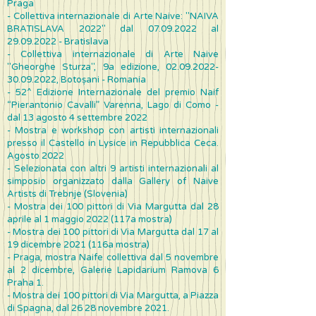
Praga
- Collettiva internazionale di Arte Naive: "NAIVA
BRATISLAVA 2022" dal
07.09.2022
al
29.09.2022
- Bratislava
- Collettiva internazionale di Arte Naive
"Gheorghe Sturza", 9a edizione,
02.09.2022-
30.09.2022
, Botoșani - Romania
- 52^ Edizione Internazionale del premio Naif
“Pierantonio Cavalli” Varenna, Lago di Como -
dal 13 agosto 4 settembre 2022
- Mostra e workshop con artisti internazionali
presso il Castello in Lysice in Repubblica Ceca.
Agosto 2022
- Selezionata con altri 9 artisti internazionali al
simposio organizzato dalla Gallery of Naive
Artists di Trebnje (Slovenia)
- Mostra dei 100 pittori di Via Margutta dal 28
aprile al 1 maggio 2022 (117a mostra)
- Mostra dei 100 pittori di Via Margutta dal 17 al
19 dicembre 2021 (116a mostra)
- Praga, mostra Naife collettiva dal 5 novembre
al 2 dicembre, Galerie Lapidarium Ramova 6
Praha 1.
- Mostra dei 100 pittori di Via Margutta, a Piazza
di Spagna, dal 26 28 novembre 2021.