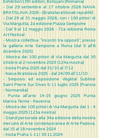
Exhibition13th edition, Botoșani (Romania)
- Dal 29 settembre al 17 ottobre 2026 NAIVA
BRATISLAVA 2026 - (BratislavaSlovak republik)
- Dal 29 al 31 maggio 2026, con i 100 pittori di
Via Margutta, 2a edizione Piazza Sempione
- Dal 9 al 12 maggio 2026 - 71a edizione Roma
Art Festival
- Mostra collettiva "Incontri tra opposti", presso
la galleria Arte Sempione a Roma (dal 5 all'8
dicembre 2025)
- Mo
stra dei 100 pittori di Via Margutta dal 30
ottobre al 2 novembre 2025 (124a mostra)
- Insita Praha 2025 dal 31/10 al 7/12
- Naiva Bratislava 2025 - dal 24/09 all'11/10
- Simposio ed esposizione Végétal Sublimé
Saint Pierre Sur Dives 5-11 luglio 2025 (Francia
- Normandia)
- Punta all'arte 14-15 giugno 2025 Punta
Marina Terme - Ravenna
-
Mo
stra dei 100 pittori di Via Margutta dal 1 - 4
maggio 2025 (123a mostra)
- Stand personale alla 34a edizione della mostra
mercato di Arte contemporanea di Arte Padova,
dal 15 al 18 novembre 2024
- Insita Praha 1-11/
30.11.2024