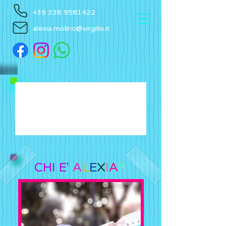
+39 338 9581422
alexia.molino@virgilio.it
CHI E'
A
L
E
X
I
A
?