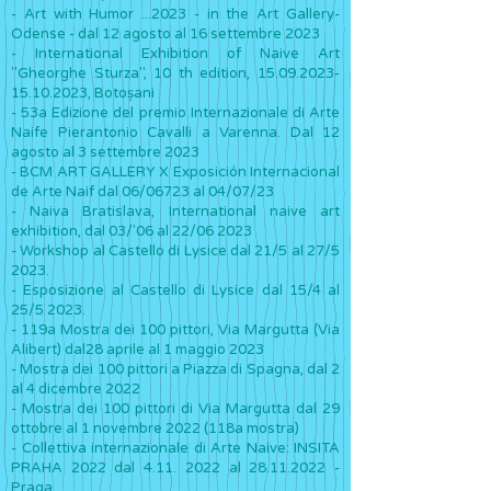
- Art with Humor ...2023 - in the Art Gallery-
Odense - dal 12 agosto al 16 settembre 2023
- International Exhibition of Naive Art
"Gheorghe Sturza", 10 th edition,
15.09.2023-
15.10.2023
, Botoșani
- 53a Edizione del premio Internazionale di Arte
Naife Pierantonio Cavalli a Varenna. Dal 12
agosto al 3 settembre 2023
- BCM ART GALLERY X Exposición Internacional
de Arte Naif dal 06/06723 al 04/07/23
- Naiva Bratislava, International naive art
exhibition, dal 03/'06 al 22/06 2023
- Workshop al Castello di Lysice dal 21/5 al 27/5
2023.
- Esposizione al Castello di Lysice dal 15/4 al
25/5 2023.
- 119a Mostra dei 100 pittori, Via Margutta (Via
Alibert) dal28 aprile al 1 maggio 2023
- Mostra dei 100 pittori a Piazza di Spagna, dal 2
al 4 dicembre 2022
- Mostra dei 100 pittori di Via Margutta dal 29
ottobre al 1 novembre 2022 (118a mostra)
- Collettiva internazionale di Arte Naive: INSITA
PRAHA 2022 dal
4.11. 2022
al
28.11.2022
-
Praga