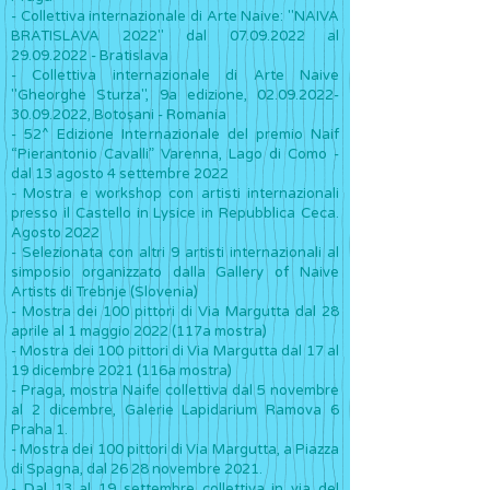
- Collettiva internazionale di Arte Naive: "NAIVA
BRATISLAVA 2022" dal
07.09.2022
al
29.09.2022
- Bratislava
- Collettiva internazionale di Arte Naive
"Gheorghe Sturza", 9a edizione,
02.09.2022-
30.09.2022
, Botoșani - Romania
- 52^ Edizione Internazionale del premio Naif
“Pierantonio Cavalli” Varenna, Lago di Como -
dal 13 agosto 4 settembre 2022
- Mostra e workshop con artisti internazionali
presso il Castello in Lysice in Repubblica Ceca.
Agosto 2022
- Selezionata con altri 9 artisti internazionali al
simposio organizzato dalla Gallery of Naive
Artists di Trebnje (Slovenia)
- Mostra dei 100 pittori di Via Margutta dal 28
aprile al 1 maggio 2022 (117a mostra)
- Mostra dei 100 pittori di Via Margutta dal 17 al
19 dicembre 2021 (116a mostra)
- Praga, mostra Naife collettiva dal 5 novembre
al 2 dicembre, Galerie Lapidarium Ramova 6
Praha 1.
- Mostra dei 100 pittori di Via Margutta, a Piazza
di Spagna, dal 26 28 novembre 2021.
- Dal 13 al 19 settembre collettiva in via del