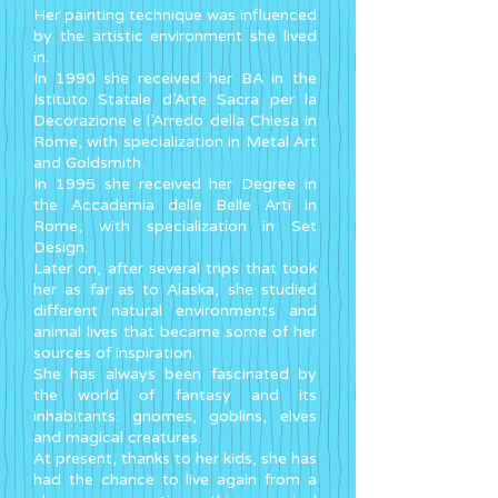
Her painting technique was influenced
by the artistic environment she lived
in.
In 1990 she received her BA in the
Istituto Statale d’Arte Sacra per la
Decorazione e l’Arredo della Chiesa in
Rome, with specialization in Metal Art
and Goldsmith.
In 1995 she received her Degree in
the Accademia delle Belle Arti in
Rome, with specialization in Set
Design.
Later on, after several trips that took
her as far as to Alaska, she studied
different natural environments and
animal lives that became some of her
sources of inspiration.
She has always been fascinated by
the world of fantasy and its
inhabitants: gnomes, goblins, elves
and magical creatures.
At present, thanks to her kids, she has
had the chance to live again from a