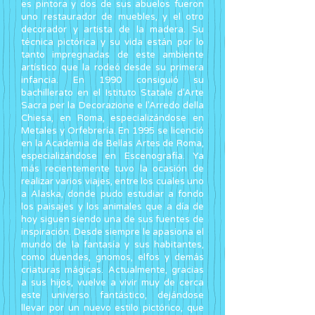
es pintora y dos de sus abuelos fueron
uno restaurador de muebles, y el otro
decorador y artista de la madera. Su
técnica pictórica y su vida están por lo
tanto impregnadas de este ambiente
artístico que la rodeó desde su primera
infancia. En 1990 consiguió su
bachillerato en el Istituto Statale d’Arte
Sacra per la Decorazione e l’Arredo della
Chiesa, en Roma, especializándose en
Metales y Orfebrería. En 1995 se licenció
en la Academia de Bellas Artes de Roma,
especializándose en Escenografía. Ya
más recientemente tuvo la ocasión de
realizar varios viajes, entre los cuales uno
a Alaska, donde pudo estudiar a fondo
los paisajes y los animales que a día de
hoy siguen siendo una de sus fuentes de
inspiración. Desde siempre le apasiona el
mundo de la fantasía y sus habitantes,
como duendes, gnomos, elfos y demás
criaturas mágicas. Actualmente, gracias
a sus hijos, vuelve a vivir muy de cerca
este universo fantástico, dejándose
llevar por un nuevo estilo pictórico, que