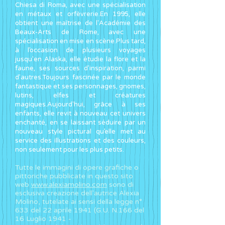
Chiesa di Roma, avec une spécialisation
en métaux et orfèvrerie.En 1995, elle
obtient une maîtrise de l'Académie des
Beaux-Arts de Rome, avec une
spécialisation en mise en scène.Plus tard,
à l’occasion de plusieurs voyages
jusqu'en Alaska, elle étudie la flore et la
faune, ses sources d'inspiration, parmi
d’autres.Toujours fascinée par le monde
fantastique et ses personnages, gnomes,
lutins, elfes et créatures
magiques.Aujourd'hui, grâce à ses
enfants, elle revit à nouveau cet univers
enchanté, en se laissant séduire par un
nouveau style pictural qu’elle met au
service des illustrations et des couleurs,
non seulement pour les plus petits.
Tutte le immagini di opere grafiche o
pittoriche pubblicate in questo sito
web
www.alexiamolino.com
sono di
esclusiva creazione dell'autrice Alexia
Molino, tutelate ai sensi della legge n°
633 del 22 aprile 1941 (G.U. N.166 del
16 Luglio 1941 -