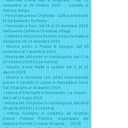
- Biennale d'Arte Naïf e Singolare - dal' 11
settembre al 25 ottobre 2020 - Castello di
Waroux, Belgio
- Personale presso Charlotte - Cafè & Entrecôte
in Via Barberini 9 a Roma
- Personale a Sutri, dal 14 al 20 dicembre 2019,
nell'evento Caffeina Christmas Village.
- Collettiva del piccolo formato presso la Galleria
Sempione 16-24 dicembre 2019
- Mostra pittori a Piazza di Spagna, dal 29
novembre al 1 dicembre 2019.
- Mostra dei 100 pittori in Via Margutta, dal 17 al
20 ottobre 2019 (112a mostra).
- Mostra d'arte Naife a Gubbio dal 2 al 31
agosto 2019
- Mostra e workshop con artisti internazionali
presso il Castello in Lysice in Repubblica Ceca.
Dal 29 giugno al 16 agosto 2019
- Salone d'Arte Naife in Normandia - Le Treport -
dal 2 all'11 luglio 2019
- Mostra dei 100 pittori in Via Margutta, dal 24 al
28 aprile 2019 (111a mostra).
- Infinity Academy in collettiva ad Anghiari
presso Palazzo Pretorio organizzata dal
Maestro Puntelli (1 marzo 30 aprile
2019)