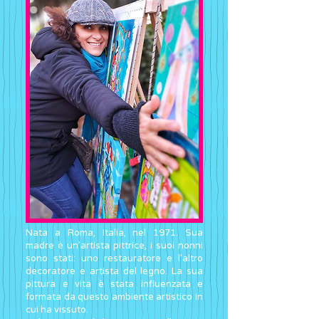
Nata a Roma, Italia, nel 1971. Sua
madre è un’artista pittrice, i suoi nonni
sono stati: uno restauratore e l’altro
decoratore e artista del legno. La sua
pittura e vita è stata influenzata e
formata da questo ambiente artistico in
cui ha vissuto.