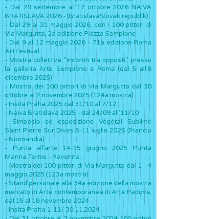
- Dal 29 settembre al 17 ottobre 2026 NAIVA
BRATISLAVA 2026 - (BratislavaSlovak republik)
- Dal 29 al 31 maggio 2026, con i 100 pittori di
Via Margutta, 2a edizione Piazza Sempione
- Dal 9 al 12 maggio 2026 - 71a edizione Roma
Art Festival
- Mostra collettiva "Incontri tra opposti", presso
la galleria Arte Sempione a Roma (dal 5 all'8
dicembre 2025)
- Mo
stra dei 100 pittori di Via Margutta dal 30
ottobre al 2 novembre 2025 (124a mostra)
- Insita Praha 2025 dal 31/10 al 7/12
- Naiva Bratislava 2025 - dal 24/09 all'11/10
- Simposio ed esposizione Végétal Sublimé
Saint Pierre Sur Dives 5-11 luglio 2025 (Francia
- Normandia)
- Punta all'arte 14-15 giugno 2025 Punta
Marina Terme - Ravenna
-
Mo
stra dei 100 pittori di Via Margutta dal 1 - 4
maggio 2025 (123a mostra)
- Stand personale alla 34a edizione della mostra
mercato di Arte contemporanea di Arte Padova,
dal 15 al 18 novembre 2024
- Insita Praha 1-11/
30.11.2024
- Dal 31 ottobre al 3 novembre
2024 100
pittori