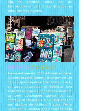
ella ha decidido volcar en las
ilustraciones y los colores, dirigidos no
solo a los más jóvenes
.
PROPOS
D’ALEXIA?
A
lexia est née en 1971 à Rome, en Italie.
Sa mère est elle-même artiste-peintre. Un
de ses grands-pères était restaurateur,
et l'autre décorateur et ébéniste. Son
style et toute sa vie ont été influencés et
se sont développés autour de cet
héritage artistique.En 1990, elle obtient
son diplôme de l’Istituto Statale d’Arte
Sacra per la Decorazione e l’Arredo della