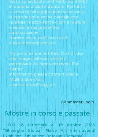
testo consolidato al 9 Febbraio 2008)
in materia di diritti d'autore. Pertanto
ai sensi di tali leggi vigenti se ne vieta
la riproduzione anche parziale con
qualsiasi mezzo senza citarne l'autore
e senza la sua preventiva
autorizzazione
tramite una e-mail inviata ad:
alexia.molino@virgilio.it
.
My pictures are not free. Do not use
any images without written
permission. All rights reserved. For
further
information please contact Alexia
Molino at e-mail:
alexia.molino@virgilio.it
Webmaster Login
Mostre in corso e passate ​
- Dal 18 settembre al 18 ottobre 2026
"Gheorghe Sturza" Naïve Art International
Exhibition13th edition, Botoșani (Romania)