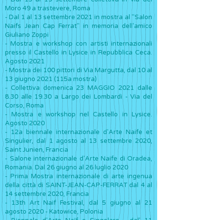
Moro 49 a trastevere, Roma
- Dal 1 al 13 settembre 2021 in mostra al "Salon
Naifs Jean Cap Ferrat" in memoria dell'amico
Giuliano Zoppi
- Mostra e workshop con artisti internazionali
presso il Castello in Lysice in Repubblica Ceca.
Agosto 2021
- Mostra dei 100 pittori di Via Margutta, dal 10 al
13 giugno 2021 (115a mostra)
- Collettiva domenica 23 MAGGIO 2021 dalle
8.30 alle 19.30 a Largo dei Lombardi - Via del
Corso, Roma
- Mostra e workshop nel Castello in Lysice.
Agosto 2020
- 12a biennale internazionale d'Arte Naife et
Singulier, dal 1 agosto al 13 settembre 2020,
Saint Junien, Francia
- Salone internazionale d'Arte Naife di Oradea,
Romania. Dal 26 giugno al 26 luglio 2020
- Prima Mostra internazionale di arte ingenua
della città di SAINT-JEAN-CAP-FERRAT dal 4 al
14 settembre 2020, Francia
- 13th Art Naif Festival, dal 5 giugno al 21
agosto 2020 - Katowice, Polonia