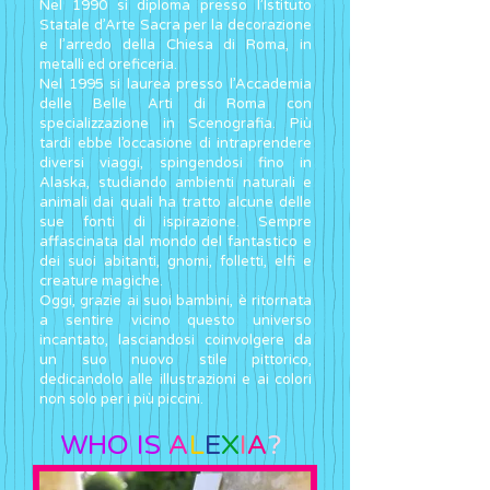
Nel 1990 si diploma presso l’Istituto
Statale d’Arte Sacra per la decorazione
e l’arredo della Chiesa di Roma, in
metalli ed oreficeria.
Nel 1995 si laurea presso l’Accademia
delle Belle Arti di Roma con
specializzazione in Scenografia.​
Più
tardi ebbe l’occasione di intraprendere
diversi viaggi, spingendosi fino in
Alaska, studiando ambienti naturali e
animali dai quali ha tratto alcune delle
sue fonti di ispirazione. Sempre
affascinata dal mondo del fantastico e
dei suoi abitanti, gnomi, folletti, elfi e
creature magiche.
Oggi, grazie ai suoi bambini, è ritornata
a sentire vicino questo universo
incantato, lasciandosi coinvolgere da
un suo nuovo stile pittorico,
dedicandolo alle illustrazioni e ai colori
non solo per i più piccini.
WHO IS
A
L
E
X
I
A
?