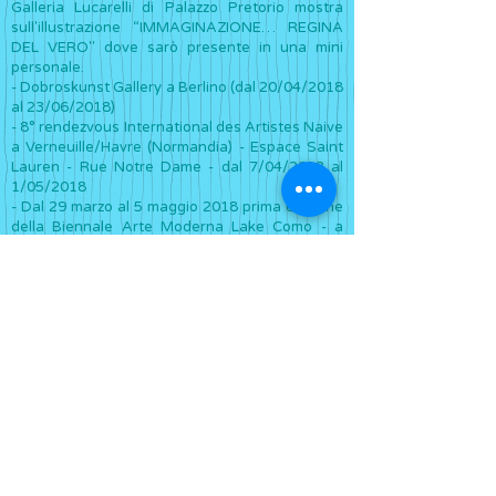
Galleria Lucarelli di Palazzo Pretorio mostra
sull'illustrazione “IMMAGINAZIONE… REGINA
DEL VERO" dove sarò presente in una mini
personale.
- Dobroskunst Gallery a Berlino (dal 20/04/2018
al 23/06/2018)
- 8° rendezvous International des Artistes Naive
a Verneuille/Havre (Normandia) - Espace Saint
Lauren - Rue Notre Dame - dal 7/04/2018 al
1/05/2018
- Dal 29 marzo al 5 maggio 2018 prima edizione
della Biennale Arte Moderna Lake Como - a
cura del Prof. Giammarco Puntelli, Direttore
Artistico della Biennale - Palazzo Gallio -
Gravedona ed Uniti
- Il 24 marzo alle ore 17,00 vi aspetto al barber
shop Max&Jò in Via Mario dè Fiori 114 (Roma) Il
titolo dell’evento sarà: “Anche Van Gogh si
rilassa al barber shop”
- Yassy (Romania) Mostra Naive dal 01/2018 al
02/2018
- XIV Edizione dell'International Salon of Naive
Art SIAN a Bucarest (dal 12/2017 al 01/2018)
- Dal 19/12/2017 a 01/2018 sarò presente alla
14a edizione dell'International Salon of Naïve