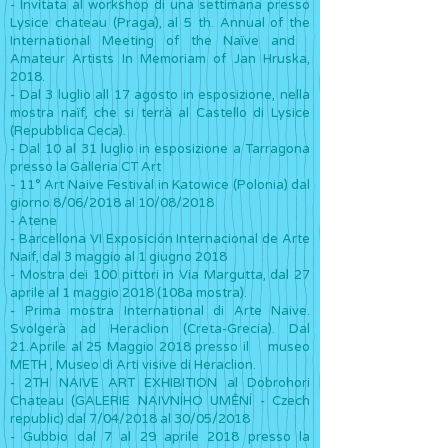
- Invitata al workshop di una settimana presso
Lysice chateau (Praga), al 5 th. Annual of the
International Meeting of the Naïve and
Amateur Artists In Memoriam of Jan Hruska,
2018.
- Dal 3 luglio all 17 agosto in esposizione, nella
mostra naïf, che si terrà al Castello di Lysice
(Repubblica Ceca).
- Dal 10 al 31 luglio in esposizione a Tarragona
presso la Galleria CT Art
- 11° Art Naive Festival in Katowice (Polonia) dal
giorno 8/06/2018 al 10/08/2018
- Atene
- Barcellona VI Exposición Internacional de Arte
Naif, dal 3 maggio al 1 giugno 2018
-
Mostra dei 100 pittori in Via Margutta, dal 27
aprile al 1 maggio 2018 (108a mostra).
- Prima mostra International di Arte Naive.
Svolgerà ad Heraclion (Creta-Grecia). Dal
21.Aprile al 25 Maggio 2018 presso il museo
METH , Museo di Arti visive di Heraclion.
- 2TH NAIVE ART EXHIBITION al Dobrohori
Chateau (GALERIE NAIVNÍHO UMĚNÍ - Czech
republic) dal 7/04/2018 al 30/05/2018
- Gubbio dal 7 al 29 aprile 2018 presso la