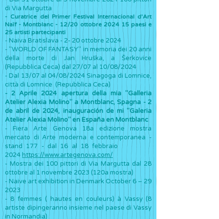
di Via Margutta
- Curatrice del Primer Festival Internacional d'Art
Naïf - Montblanc - 12/20 ottobre 2024 15 paesi e
25 artisti partecipanti
- Naiva Bratislava - 2- 20 ottobre 2024
- "WORLD OF FANTASY" in memoria dei 20 anni
della morte di Jan Hruška, a Šerkovice
(Repubblica Ceca) dal 27/07 al 10/08/2024
- Dal 13/07 al 04/08/2024 Sinagoga di Lomnice,
città di Lomnice (Repubblica Ceca)
- 2 Aprile 2024 apertura della mia "Galleria
Atelier Alexia Molino" a Montblanc, Spagna - 2
de abril de 2024, inauguración de mi "Galeria
Atelier Alexia Molino" en España en Montblanc
- Fiera Arte Genova 18a edizione mostra
mercato di Arte moderna e contemporanea -
stand 177 - dal 16 al 18 febbraio
2024
https://www.artegenova.com/
-
Mo
stra dei 100 pittori di Via Margutta dal 28
ottobre al 1 novembre 2023 (120a mostra)
- Naive art exhibition in Denmark October 6 – 29
2023
- 8 femmes ( hautes en couleurs) à Vassy (8
artiste dipingeranno insieme nel paese di Vassy
in Normandia)