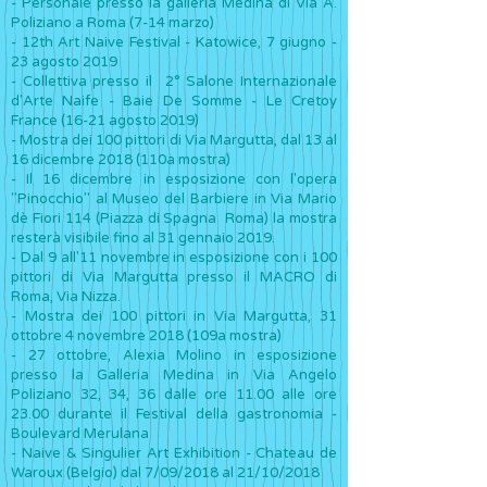
- Personale presso la galleria Medina di Via A.
Poliziano a Roma (7-14 marzo)
-
12th Art Naive Festival - Katowice, 7 giugno -
23 agosto 2019
- Collettiva presso il 2° Salone Internazionale
d'Arte Naife - Baie De Somme - Le Cretoy
France (16-21 agosto 2019)
- Mostra dei 100 pittori di Via Margutta, dal 13 al
16 dicembre 2018 (110a mostra)
- Il 16 dicembre in esposizione con l'opera
"Pinocchio" al Museo del Barbiere in Via Mario
dè Fiori 114 (Piazza di Spagna Roma) la mostra
resterà visibile fino al 31 gennaio 2019.
- Dal 9 all'11 novembre in esposizione con i 100
pittori di Via Margutta presso il MACRO di
Roma, Via Nizza.
-
Mostra dei 100 pittori in Via Margutta, 31
ottobre 4 novembre 2018 (109a mostra)
- 27 ottobre, Alexia Molino in esposizione
presso la Galleria Medina in Via Angelo
Poliziano 32, 34, 36 dalle ore 11.00 alle ore
23.00 durante il Festival della gastronomia -
Boulevard Merulana
- Naive & Singulier Art Exhibition - Chateau de
Waroux (Belgio) dal 7/09/2018 al 21/10/2018