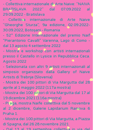
- Collettiva internazionale di Arte Naive: "NAIVA
BRATISLAVA 2022" dal
07.09.2022
al
29.09.2022
- Bratislava
- Collettiva internazionale di Arte Naive
"Gheorghe Sturza", 9a edizione,
02.09.2022-
30.09.2022
, Botoșani - Romania
- 52^ Edizione Internazionale del premio Naif
“Pierantonio Cavalli” Varenna, Lago di Como -
dal 13 agosto 4 settembre 2022
- Mostra e workshop con artisti internazionali
presso il Castello in Lysice in Repubblica Ceca.
Agosto 2022
- Selezionata con altri 9 artisti internazionali al
simposio organizzato dalla Gallery of Naive
Artists di Trebnje (Slovenia)
- Mostra dei 100 pittori di Via Margutta dal 28
aprile al 1 maggio 2022 (117a mostra)
- Mostra dei 100 pittori di Via Margutta dal 17 al
19 dicembre 2021 (116a mostra)
- Praga, mostra Naife collettiva dal 5 novembre
al 2 dicembre, Galerie Lapidarium Ramova 6
Praha 1.
- Mostra dei 100 pittori di Via Margutta, a Piazza
di Spagna, dal 26 28 novembre 2021.
- Dal 13 al 19 settembre collettiva in via del