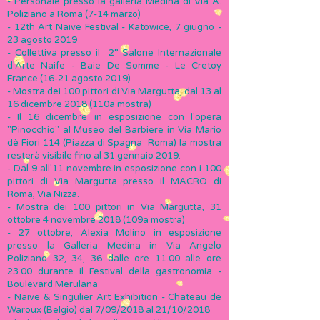
- Personale presso la galleria Medina di Via A.
Poliziano a Roma (7-14 marzo)
-
12th Art Naive Festival - Katowice, 7 giugno -
23 agosto 2019
- Collettiva presso il 2° Salone Internazionale
d'Arte Naife - Baie De Somme - Le Cretoy
France (16-21 agosto 2019)
- Mostra dei 100 pittori di Via Margutta, dal 13 al
16 dicembre 2018 (110a mostra)
- Il 16 dicembre in esposizione con l'opera
"Pinocchio" al Museo del Barbiere in Via Mario
dè Fiori 114 (Piazza di Spagna Roma) la mostra
resterà visibile fino al 31 gennaio 2019.
- Dal 9 all'11 novembre in esposizione con i 100
pittori di Via Margutta presso il MACRO di
Roma, Via Nizza.
-
Mostra dei 100 pittori in Via Margutta, 31
ottobre 4 novembre 2018 (109a mostra)
- 27 ottobre, Alexia Molino in esposizione
presso la Galleria Medina in Via Angelo
Poliziano 32, 34, 36 dalle ore 11.00 alle ore
23.00 durante il Festival della gastronomia -
Boulevard Merulana
- Naive & Singulier Art Exhibition - Chateau de
Waroux (Belgio) dal 7/09/2018 al 21/10/2018