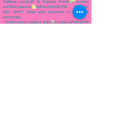
Galleria Lucarelli di Palazzo Pretorio mostra
sull'illustrazione “IMMAGINAZIONE… REGINA
DEL VERO" dove sarò presente in una mini
personale.
- Dobroskunst Gallery a Berlino (dal 20/04/2018
al 23/06/2018)
- 8° rendezvous International des Artistes Naive
a Verneuille/Havre (Normandia) - Espace Saint
Lauren - Rue Notre Dame - dal 7/04/2018 al
1/05/2018
- Dal 29 marzo al 5 maggio 2018 prima edizione
della Biennale Arte Moderna Lake Como - a
cura del Prof. Giammarco Puntelli, Direttore
Artistico della Biennale - Palazzo Gallio -
Gravedona ed Uniti
- Il 24 marzo alle ore 17,00 vi aspetto al barber
shop Max&Jò in Via Mario dè Fiori 114 (Roma) Il
titolo dell’evento sarà: “Anche Van Gogh si
rilassa al barber shop”
- Yassy (Romania) Mostra Naive dal 01/2018 al
02/2018
- XIV Edizione dell'International Salon of Naive
Art SIAN a Bucarest (dal 12/2017 al 01/2018)
- Dal 19/12/2017 a 01/2018 sarò presente alla
14a edizione dell'International Salon of Naïve