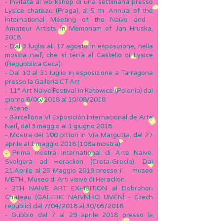
- Invitata al workshop di una settimana presso
Lysice chateau (Praga), al 5 th. Annual of the
International Meeting of the Naïve and
Amateur Artists In Memoriam of Jan Hruska,
2018.
- Dal 3 luglio all 17 agosto in esposizione, nella
mostra naïf, che si terrà al Castello di Lysice
(Repubblica Ceca).
- Dal 10 al 31 luglio in esposizione a Tarragona
presso la Galleria CT Art
- 11° Art Naive Festival in Katowice (Polonia) dal
giorno 8/06/2018 al 10/08/2018
- Atene
- Barcellona VI Exposición Internacional de Arte
Naif, dal 3 maggio al 1 giugno 2018
-
Mostra dei 100 pittori in Via Margutta, dal 27
aprile al 1 maggio 2018 (108a mostra).
- Prima mostra International di Arte Naive.
Svolgerà ad Heraclion (Creta-Grecia). Dal
21.Aprile al 25 Maggio 2018 presso il museo
METH , Museo di Arti visive di Heraclion.
- 2TH NAIVE ART EXHIBITION al Dobrohori
Chateau (GALERIE NAIVNÍHO UMĚNÍ - Czech
republic) dal 7/04/2018 al 30/05/2018
- Gubbio dal 7 al 29 aprile 2018 presso la