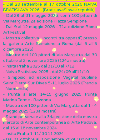
- Dal 29 settembre al 17 ottobre 2026 NAIVA
BRATISLAVA 2026 - (BratislavaSlovak republik)
- Dal 29 al 31 maggio 2026, con i 100 pittori di
Via Margutta, 2a edizione Piazza Sempione
- Dal 9 al 12 maggio 2026 - 71a edizione Roma
Art Festival
- Mostra collettiva "Incontri tra opposti", presso
la galleria Arte Sempione a Roma (dal 5 all'8
dicembre 2025)
- Mo
stra dei 100 pittori di Via Margutta dal 30
ottobre al 2 novembre 2025 (124a mostra)
- Insita Praha 2025 dal 31/10 al 7/12
- Naiva Bratislava 2025 - dal 24/09 all'11/10
- Simposio ed esposizione Végétal Sublimé
Saint Pierre Sur Dives 5-11 luglio 2025 (Francia
- Normandia)
- Punta all'arte 14-15 giugno 2025 Punta
Marina Terme - Ravenna
-
Mo
stra dei 100 pittori di Via Margutta dal 1 - 4
maggio 2025 (123a mostra)
- Stand personale alla 34a edizione della mostra
mercato di Arte contemporanea di Arte Padova,
dal 15 al 18 novembre 2024
- Insita Praha 1-11/
30.11.2024
- Dal 31 ottobre al 3 novembre
2024 100
pittori