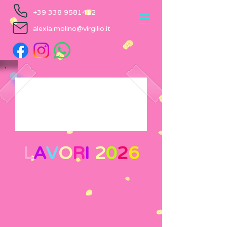
+39 338 9581422
alexia.molino@virgilio.it
L
A
V
O
R
I
2
0
2
6