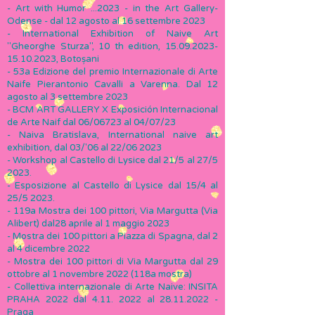
- Art with Humor ...2023 - in the Art Gallery-
Odense - dal 12 agosto al 16 settembre 2023
- International Exhibition of Naive Art
"Gheorghe Sturza", 10 th edition,
15.09.2023-
15.10.2023
, Botoșani
- 53a Edizione del premio Internazionale di Arte
Naife Pierantonio Cavalli a Varenna. Dal 12
agosto al 3 settembre 2023
- BCM ART GALLERY X Exposición Internacional
de Arte Naif dal 06/06723 al 04/07/23
- Naiva Bratislava, International naive art
exhibition, dal 03/'06 al 22/06 2023
- Workshop al Castello di Lysice dal 21/5 al 27/5
2023.
- Esposizione al Castello di Lysice dal 15/4 al
25/5 2023.
- 119a Mostra dei 100 pittori, Via Margutta (Via
Alibert) dal28 aprile al 1 maggio 2023
- Mostra dei 100 pittori a Piazza di Spagna, dal 2
al 4 dicembre 2022
- Mostra dei 100 pittori di Via Margutta dal 29
ottobre al 1 novembre 2022 (118a mostra)
- Collettiva internazionale di Arte Naive: INSITA
PRAHA 2022 dal
4.11. 2022
al
28.11.2022
-
Praga