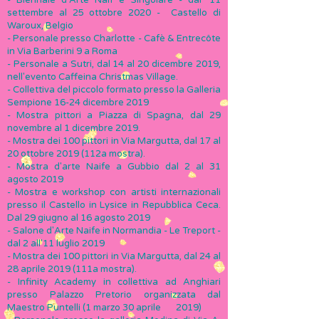
- Biennale d'Arte Naïf e Singolare - dal' 11
settembre al 25 ottobre 2020 - Castello di
Waroux, Belgio
- Personale presso Charlotte - Cafè & Entrecôte
in Via Barberini 9 a Roma
- Personale a Sutri, dal 14 al 20 dicembre 2019,
nell'evento Caffeina Christmas Village.
- Collettiva del piccolo formato presso la Galleria
Sempione 16-24 dicembre 2019
- Mostra pittori a Piazza di Spagna, dal 29
novembre al 1 dicembre 2019.
- Mostra dei 100 pittori in Via Margutta, dal 17 al
20 ottobre 2019 (112a mostra).
- Mostra d'arte Naife a Gubbio dal 2 al 31
agosto 2019
- Mostra e workshop con artisti internazionali
presso il Castello in Lysice in Repubblica Ceca.
Dal 29 giugno al 16 agosto 2019
- Salone d'Arte Naife in Normandia - Le Treport -
dal 2 all'11 luglio 2019
- Mostra dei 100 pittori in Via Margutta, dal 24 al
28 aprile 2019 (111a mostra).
- Infinity Academy in collettiva ad Anghiari
presso Palazzo Pretorio organizzata dal
Maestro Puntelli (1 marzo 30 aprile
2019)