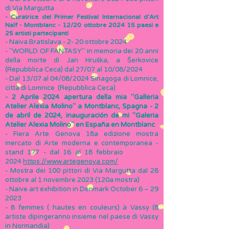
di Via Margutta
- Curatrice del Primer Festival Internacional d'Art
Naïf - Montblanc - 12/20 ottobre 2024 15 paesi e
25 artisti partecipanti
- Naiva Bratislava - 2- 20 ottobre 2024
- "WORLD OF FANTASY" in memoria dei 20 anni
della morte di Jan Hruška, a Šerkovice
(Repubblica Ceca) dal 27/07 al 10/08/2024
- Dal 13/07 al 04/08/2024 Sinagoga di Lomnice,
città di Lomnice (Repubblica Ceca)
- 2 Aprile 2024 apertura della mia "Galleria
Atelier Alexia Molino" a Montblanc, Spagna - 2
de abril de 2024, inauguración de mi "Galeria
Atelier Alexia Molino" en España en Montblanc
- Fiera Arte Genova 18a edizione mostra
mercato di Arte moderna e contemporanea -
stand 177 - dal 16 al 18 febbraio
2024
https://www.artegenova.com/
-
Mo
stra dei 100 pittori di Via Margutta dal 28
ottobre al 1 novembre 2023 (120a mostra)
- Naive art exhibition in Denmark October 6 – 29
2023
- 8 femmes ( hautes en couleurs) à Vassy (8
artiste dipingeranno insieme nel paese di Vassy
in Normandia)