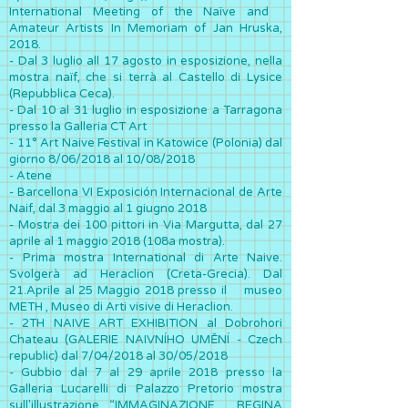
International Meeting of the Naïve and
Amateur Artists In Memoriam of Jan Hruska,
2018.
- Dal 3 luglio all 17 agosto in esposizione, nella
mostra naïf, che si terrà al Castello di Lysice
(Repubblica Ceca).
- Dal 10 al 31 luglio in esposizione a Tarragona
presso la Galleria CT Art
- 11° Art Naive Festival in Katowice (Polonia) dal
giorno 8/06/2018 al 10/08/2018
- Atene
- Barcellona VI Exposición Internacional de Arte
Naif, dal 3 maggio al 1 giugno 2018
-
Mostra dei 100 pittori in Via Margutta, dal 27
aprile al 1 maggio 2018 (108a mostra).
- Prima mostra International di Arte Naive.
Svolgerà ad Heraclion (Creta-Grecia). Dal
21.Aprile al 25 Maggio 2018 presso il museo
METH , Museo di Arti visive di Heraclion.
- 2TH NAIVE ART EXHIBITION al Dobrohori
Chateau (GALERIE NAIVNÍHO UMĚNÍ - Czech
republic) dal 7/04/2018 al 30/05/2018
- Gubbio dal 7 al 29 aprile 2018 presso la
Galleria Lucarelli di Palazzo Pretorio mostra
sull'illustrazione “IMMAGINAZIONE… REGINA