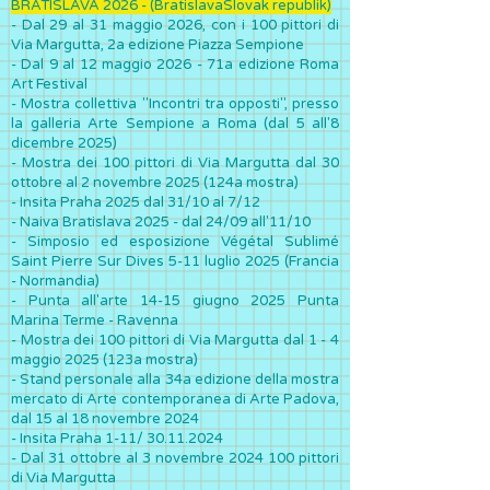
BRATISLAVA 2026 - (BratislavaSlovak republik)
- Dal 29 al 31 maggio 2026, con i 100 pittori di
Via Margutta, 2a edizione Piazza Sempione
- Dal 9 al 12 maggio 2026 - 71a edizione Roma
Art Festival
- Mostra collettiva "Incontri tra opposti", presso
la galleria Arte Sempione a Roma (dal 5 all'8
dicembre 2025)
- Mo
stra dei 100 pittori di Via Margutta dal 30
ottobre al 2 novembre 2025 (124a mostra)
- Insita Praha 2025 dal 31/10 al 7/12
- Naiva Bratislava 2025 - dal 24/09 all'11/10
- Simposio ed esposizione Végétal Sublimé
Saint Pierre Sur Dives 5-11 luglio 2025 (Francia
- Normandia)
- Punta all'arte 14-15 giugno 2025 Punta
Marina Terme - Ravenna
-
Mo
stra dei 100 pittori di Via Margutta dal 1 - 4
maggio 2025 (123a mostra)
- Stand personale alla 34a edizione della mostra
mercato di Arte contemporanea di Arte Padova,
dal 15 al 18 novembre 2024
- Insita Praha 1-11/
30.11.2024
- Dal 31 ottobre al 3 novembre
2024 100
pittori
di Via Margutta