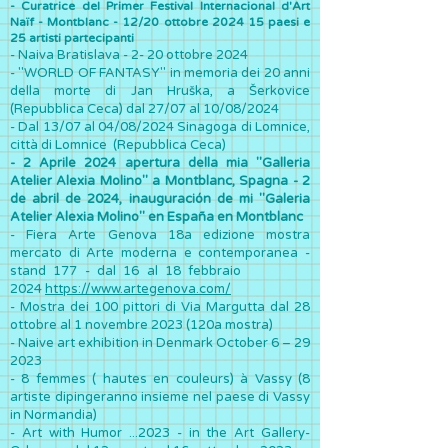
- Curatrice del Primer Festival Internacional d'Art
Naïf - Montblanc - 12/20 ottobre 2024 15 paesi e
25 artisti partecipanti
- Naiva Bratislava - 2- 20 ottobre 2024
- "WORLD OF FANTASY" in memoria dei 20 anni
della morte di Jan Hruška, a Šerkovice
(Repubblica Ceca) dal 27/07 al 10/08/2024
- Dal 13/07 al 04/08/2024 Sinagoga di Lomnice,
città di Lomnice (Repubblica Ceca)
- 2 Aprile 2024 apertura della mia "Galleria
Atelier Alexia Molino" a Montblanc, Spagna - 2
de abril de 2024, inauguración de mi "Galeria
Atelier Alexia Molino" en España en Montblanc
- Fiera Arte Genova 18a edizione mostra
mercato di Arte moderna e contemporanea -
stand 177 - dal 16 al 18 febbraio
2024
https://www.artegenova.com/
-
Mo
stra dei 100 pittori di Via Margutta dal 28
ottobre al 1 novembre 2023 (120a mostra)
- Naive art exhibition in Denmark October 6 – 29
2023
- 8 femmes ( hautes en couleurs) à Vassy (8
artiste dipingeranno insieme nel paese di Vassy
in Normandia)
- Art with Humor ...2023 - in the Art Gallery-