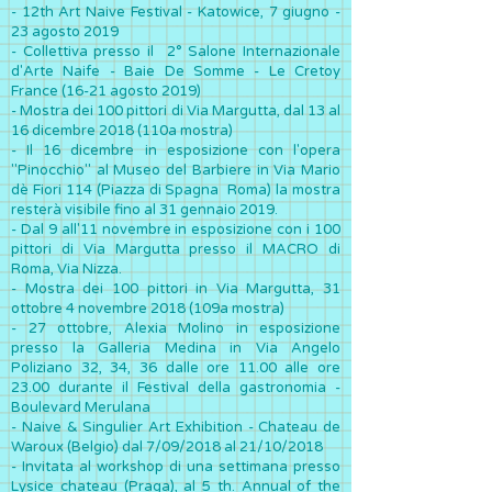
-
12th Art Naive Festival - Katowice, 7 giugno -
23 agosto 2019
- Collettiva presso il 2° Salone Internazionale
d'Arte Naife - Baie De Somme - Le Cretoy
France (16-21 agosto 2019)
- Mostra dei 100 pittori di Via Margutta, dal 13 al
16 dicembre 2018 (110a mostra)
- Il 16 dicembre in esposizione con l'opera
"Pinocchio" al Museo del Barbiere in Via Mario
dè Fiori 114 (Piazza di Spagna Roma) la mostra
resterà visibile fino al 31 gennaio 2019.
- Dal 9 all'11 novembre in esposizione con i 100
pittori di Via Margutta presso il MACRO di
Roma, Via Nizza.
-
Mostra dei 100 pittori in Via Margutta, 31
ottobre 4 novembre 2018 (109a mostra)
- 27 ottobre, Alexia Molino in esposizione
presso la Galleria Medina in Via Angelo
Poliziano 32, 34, 36 dalle ore 11.00 alle ore
23.00 durante il Festival della gastronomia -
Boulevard Merulana
- Naive & Singulier Art Exhibition - Chateau de
Waroux (Belgio) dal 7/09/2018 al 21/10/2018
- Invitata al workshop di una settimana presso
Lysice chateau (Praga), al 5 th. Annual of the