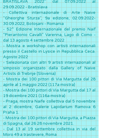
BRATISLAVA 2022" dal
07.09.2022
al
29.09.2022
- Bratislava
- Collettiva internazionale di Arte Naive
"Gheorghe Sturza", 9a edizione,
02.09.2022-
30.09.2022
, Botoșani - Romania
- 52^ Edizione Internazionale del premio Naif
“Pierantonio Cavalli” Varenna, Lago di Como -
dal 13 agosto 4 settembre 2022
- Mostra e workshop con artisti internazionali
presso il Castello in Lysice in Repubblica Ceca.
Agosto 2022
- Selezionata con altri 9 artisti internazionali al
simposio organizzato dalla Gallery of Naive
Artists di Trebnje (Slovenia)
- Mostra dei 100 pittori di Via Margutta dal 28
aprile al 1 maggio 2022 (117a mostra)
- Mostra dei 100 pittori di Via Margutta dal 17 al
19 dicembre 2021 (116a mostra)
- Praga, mostra Naife collettiva dal 5 novembre
al 2 dicembre, Galerie Lapidarium Ramova 6
Praha 1.
- Mostra dei 100 pittori di Via Margutta, a Piazza
di Spagna, dal 26 28 novembre 2021.
- Dal 13 al 19 settembre collettiva in via del
Moro 49 a trastevere, Roma