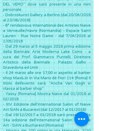
DEL VERO" dove sarò presente in una mini
personale.
- Dobroskunst Gallery a Berlino (dal 20/04/2018
al 23/06/2018)
- 8° rendezvous International des Artistes Naive
a Verneuille/Havre (Normandia) - Espace Saint
Lauren - Rue Notre Dame - dal 7/04/2018 al
1/05/2018
- Dal 29 marzo al 5 maggio 2018 prima edizione
della Biennale Arte Moderna Lake Como - a
cura del Prof. Giammarco Puntelli, Direttore
Artistico della Biennale - Palazzo Gallio -
Gravedona ed Uniti
- Il 24 marzo alle ore 17,00 vi aspetto al barber
shop Max&Jò in Via Mario dè Fiori 114 (Roma) Il
titolo dell’evento sarà: “Anche Van Gogh si
rilassa al barber shop”
- Yassy (Romania) Mostra Naive dal 01/2018 al
02/2018
- XIV Edizione dell'International Salon of Naive
Art SIAN a Bucarest (dal 12/2017 al 01/2018)
- Dal 19/12/2017 a 01/2018 sarò presente alla
14a edizione dell'International Salon of Naïve
Art - SIAN a Bucharest (Romania)
-
Mostra dei 100 pittori in Via Margutta, 7/10