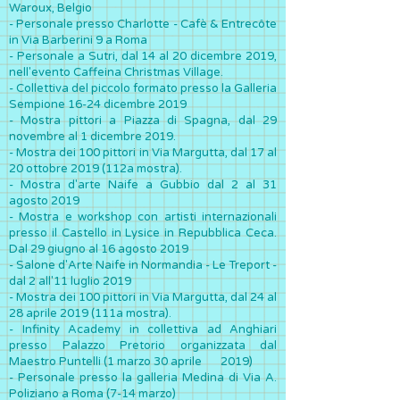
Waroux, Belgio
- Personale presso Charlotte - Cafè & Entrecôte
in Via Barberini 9 a Roma
- Personale a Sutri, dal 14 al 20 dicembre 2019,
nell'evento Caffeina Christmas Village.
- Collettiva del piccolo formato presso la Galleria
Sempione 16-24 dicembre 2019
- Mostra pittori a Piazza di Spagna, dal 29
novembre al 1 dicembre 2019.
- Mostra dei 100 pittori in Via Margutta, dal 17 al
20 ottobre 2019 (112a mostra).
- Mostra d'arte Naife a Gubbio dal 2 al 31
agosto 2019
- Mostra e workshop con artisti internazionali
presso il Castello in Lysice in Repubblica Ceca.
Dal 29 giugno al 16 agosto 2019
- Salone d'Arte Naife in Normandia - Le Treport -
dal 2 all'11 luglio 2019
- Mostra dei 100 pittori in Via Margutta, dal 24 al
28 aprile 2019 (111a mostra).
- Infinity Academy in collettiva ad Anghiari
presso Palazzo Pretorio organizzata dal
Maestro Puntelli (1 marzo 30 aprile
2019)
- Personale presso la galleria Medina di Via A.
Poliziano a Roma (7-14 marzo)