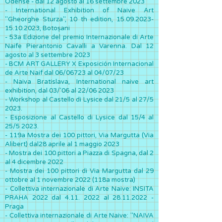
Odense - dal 12 agosto al 16 settembre 2023
- International Exhibition of Naive Art
"Gheorghe Sturza", 10 th edition,
15.09.2023-
15.10.2023
, Botoșani
- 53a Edizione del premio Internazionale di Arte
Naife Pierantonio Cavalli a Varenna. Dal 12
agosto al 3 settembre 2023
- BCM ART GALLERY X Exposición Internacional
de Arte Naif dal 06/06723 al 04/07/23
- Naiva Bratislava, International naive art
exhibition, dal 03/'06 al 22/06 2023
- Workshop al Castello di Lysice dal 21/5 al 27/5
2023.
- Esposizione al Castello di Lysice dal 15/4 al
25/5 2023.
- 119a Mostra dei 100 pittori, Via Margutta (Via
Alibert) dal28 aprile al 1 maggio 2023
- Mostra dei 100 pittori a Piazza di Spagna, dal 2
al 4 dicembre 2022
- Mostra dei 100 pittori di Via Margutta dal 29
ottobre al 1 novembre 2022 (118a mostra)
- Collettiva internazionale di Arte Naive: INSITA
PRAHA 2022 dal
4.11. 2022
al
28.11.2022
-
Praga
- Collettiva internazionale di Arte Naive: "NAIVA