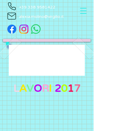
+39 338 9581422
alexia.molino@virgilio.it
L
A
V
O
R
I
2
0
1
7